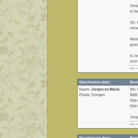
Onda
in h
On t
vers
Mooi
goed
Is z
voor
Datum: Ja
Geschreven door:
Beri
Naam:
Jurgen en Maria
We h
Plaats: Dongen
B&B
Wat 
Wat 
Jurg
Datum: S