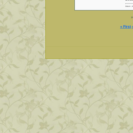
Datum: Ju
P
« First