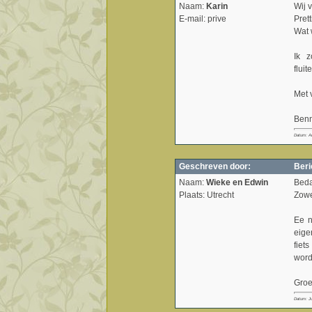
Naam:
Karin
Wij 
E-mail:
prive
Pret
Wat 
Ik 
flui
Met 
Benn
Datum: A
Geschreven door:
Beri
Naam:
Wieke en Edwin
Bedan
Plaats: Utrecht
Zowe
Ee n
eige
fiet
word
Groe
Datum: Ju