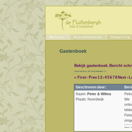
Welkom
Accommodatie
Omgeving
Gastenboek
Bekijk gastenboek
Bericht schr
|
Aantal berichten: 109 Aantal bladzijden: 11
« First
‹ Prev
1
2
4
5
6
7
8
Next ›
L
3
Geschreven door:
Beri
Naam:
Peter & Wilma
Petr
Plaats: Noordwijk
We 
ontv
lekk
Fiet
omge
Datum: Ju