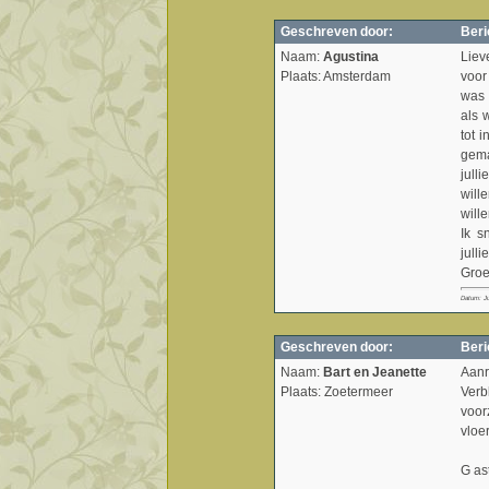
Geschreven door:
Beri
Naam:
Agustina
Liev
Plaats: Amsterdam
voor
was 
als 
tot 
gema
jull
will
wille
Ik s
julli
Groe
Datum: Ju
Geschreven door:
Beri
Naam:
Bart en Jeanette
Aanr
Plaats: Zoetermeer
Verb
voor
vloe
G as