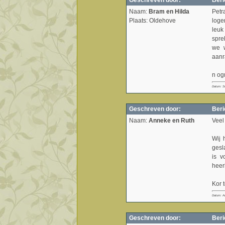
Geschreven door:
Beri
Naam:
Bram en Hilda
Petr
Plaats: Oldehove
loge
leuk
spre
we 
aanr
n og
Datum: S
Geschreven door:
Beri
Naam:
Anneke en Ruth
Veel
Wij 
gesl
is v
heer
Kor 
Datum: A
Geschreven door:
Beri