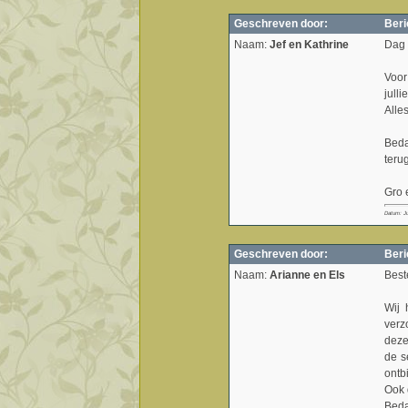
Geschreven door:
Beri
Naam:
Jef en Kathrine
Dag 
Voor
julli
Alles
Beda
teru
Gro 
Datum: Ju
Geschreven door:
Beri
Naam:
Arianne en Els
Best
Wij 
verz
deze
de s
ontb
Ook 
Beda