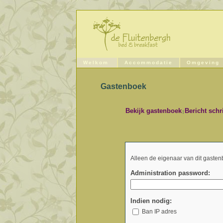
Welkom
Accommodatie
Omgeving
Gastenboek
Bekijk gastenboek
Bericht schr
|
Alleen de eigenaar van dit gasten
Administration password:
Indien nodig:
Ban IP adres