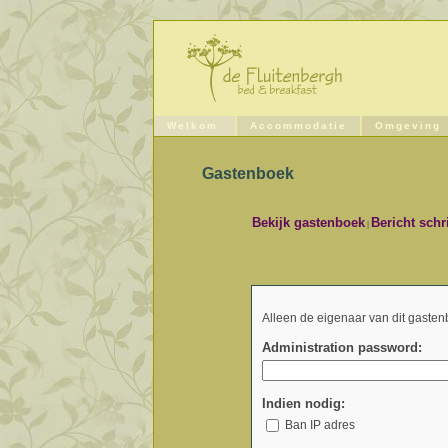
Welkom
Accommodatie
Omgeving
Gastenboek
Bekijk gastenboek
Bericht schr
|
Alleen de eigenaar van dit gasten
Administration password:
Indien nodig:
Ban IP adres