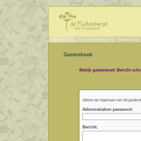
Welkom
Accommodatie
Omgeving
Gastenboek
Bekijk gastenboek
Bericht schr
|
Alleen de eigenaar van dit gasten
Administration password:
Bericht: