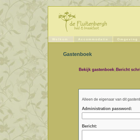
Welkom
Accommodatie
Omgeving
Gastenboek
Bekijk gastenboek
Bericht schr
|
Alleen de eigenaar van dit gasten
Administration password:
Bericht: