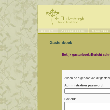
Welkom
Accommodatie
Omgeving
Gastenboek
Bekijk gastenboek
Bericht schr
|
Alleen de eigenaar van dit gasten
Administration password:
Bericht: