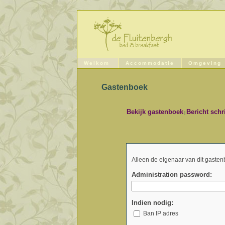
Welkom
Accommodatie
Omgeving
Gastenboek
Bekijk gastenboek
Bericht schr
|
Alleen de eigenaar van dit gasten
Administration password:
Indien nodig:
Ban IP adres